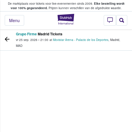
De marktplaats voor tickets voor live-evenementen sinds 2009.
Elke bestelling wordt
ans tickets kopen en verkopen
voor 100% gegarandeerd.
Prijzen kunnen verschillen van de afgedrukte waarde.
StubHub: waar fan
Menu
Grupo Firme
Madrid Tickets
vr 25 sep. 2026
•
21:00
at
Movistar Arena - Palacio de los Deportes
,
Madrid
,
MAD