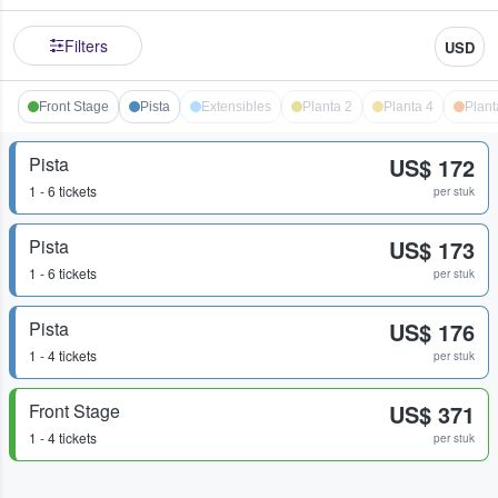
Filters
USD
Front Stage
Pista
Extensibles
Planta 2
Planta 4
Plant
Pista
US$ 172
1 - 6 tickets
per stuk
Pista
US$ 173
1 - 6 tickets
per stuk
Pista
US$ 176
1 - 4 tickets
per stuk
Front Stage
US$ 371
1 - 4 tickets
per stuk