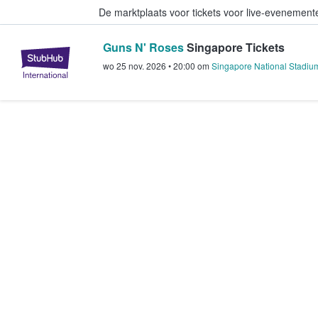
De marktplaats voor tickets voor live-evenemen
Guns N' Roses
Singapore Tickets
StubHub: waar fans tickets kope
wo 25 nov. 2026
•
20:00
om
Singapore National Stadium