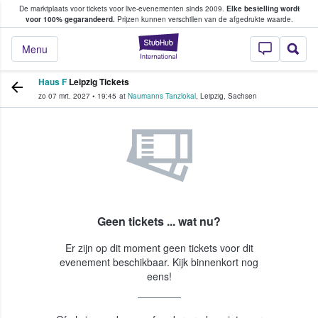
De marktplaats voor tickets voor live-evenementen sinds 2009.
Elke bestelling wordt
ans tickets kopen en verkopen
voor 100% gegarandeerd.
Prijzen kunnen verschillen van de afgedrukte waarde.
StubHub: waar fan
Menu
Haus F
Leipzig Tickets
zo 07 mrt. 2027
•
19:45
at
Naumanns Tanzlokal
,
Leipzig
,
Sachsen
Geen tickets ... wat nu?
Er zijn op dit moment geen tickets voor dit
evenement beschikbaar. Kijk binnenkort nog
eens!