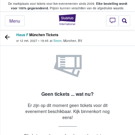
De marktplaats voor tickets voor live-evenementen sinds 2009.
Elke bestelling wordt
ans tickets kopen en verkopen
voor 100% gegarandeerd.
Prijzen kunnen verschillen van de afgedrukte waarde.
StubHub: waar fan
Menu
Haus F
München Tickets
vr 12 mrt. 2027
•
19:45
at
Strom
,
München
,
BV
Geen tickets ... wat nu?
Er zijn op dit moment geen tickets voor dit
evenement beschikbaar. Kijk binnenkort nog
eens!