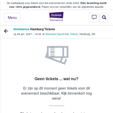
De marktplaats voor tickets voor live-evenementen sinds 2009.
Elke bestelling wordt
ans tickets kopen en verkopen
voor 100% gegarandeerd.
Prijzen kunnen verschillen van de afgedrukte waarde.
StubHub: waar fan
Menu
Imminence
Hamburg Tickets
za 09 jan. 2027
•
19:30
at
Alsterdorf Sporthalle Tickets
,
Hamburg
,
HH
Geen tickets ... wat nu?
Er zijn op dit moment geen tickets voor dit
evenement beschikbaar. Kijk binnenkort nog
eens!