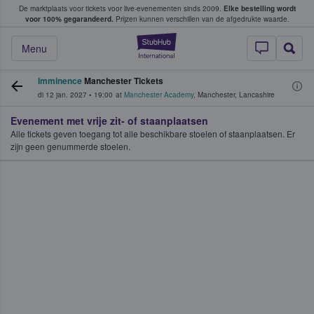
De marktplaats voor tickets voor live-evenementen sinds 2009.
Elke bestelling wordt
ans tickets kopen en verkopen
voor 100% gegarandeerd.
Prijzen kunnen verschillen van de afgedrukte waarde.
StubHub: waar fan
Menu
Imminence
Manchester Tickets
di 12 jan. 2027
•
19:00
at
Manchester Academy
,
Manchester
,
Lancashire
Evenement met vrije zit- of staanplaatsen
Alle tickets geven toegang tot alle beschikbare stoelen of staanplaatsen. Er
zijn geen genummerde stoelen.