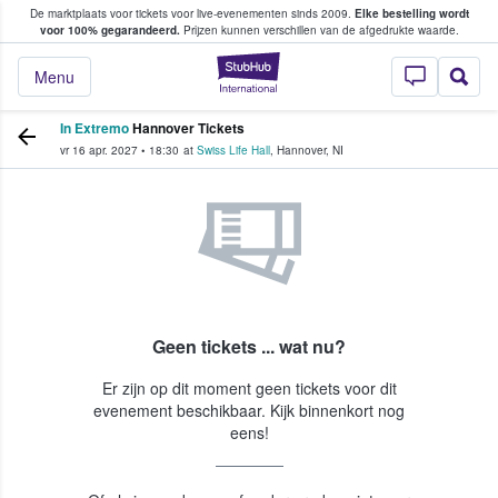
De marktplaats voor tickets voor live-evenementen sinds 2009.
Elke bestelling wordt
ans tickets kopen en verkopen
voor 100% gegarandeerd.
Prijzen kunnen verschillen van de afgedrukte waarde.
StubHub: waar fan
Menu
In Extremo
Hannover Tickets
vr 16 apr. 2027
•
18:30
at
Swiss Life Hall
,
Hannover
,
NI
Geen tickets ... wat nu?
Er zijn op dit moment geen tickets voor dit
evenement beschikbaar. Kijk binnenkort nog
eens!