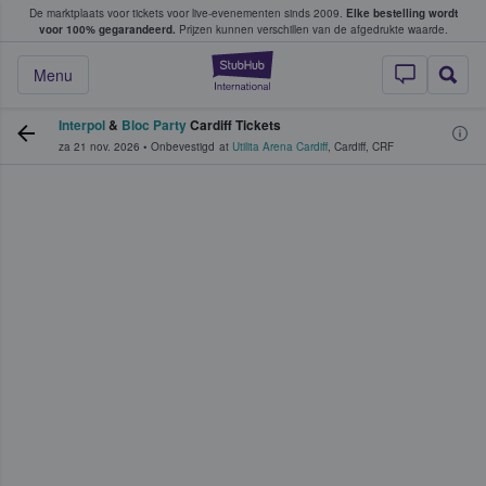
De marktplaats voor tickets voor live-evenementen sinds 2009.
Elke bestelling wordt
ans tickets kopen en verkopen
voor 100% gegarandeerd.
Prijzen kunnen verschillen van de afgedrukte waarde.
StubHub: waar fan
Menu
Interpol
&
Bloc Party
Cardiff Tickets
za 21 nov. 2026
•
Onbevestigd
at
Utilita Arena Cardiff
,
Cardiff
,
CRF