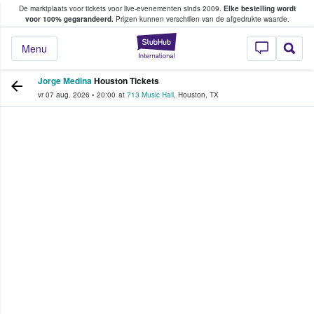
De marktplaats voor tickets voor live-evenementen sinds 2009.
Elke bestelling wordt
ans tickets kopen en verkopen
voor 100% gegarandeerd.
Prijzen kunnen verschillen van de afgedrukte waarde.
StubHub: waar fan
Menu
Jorge Medina
Houston Tickets
vr 07 aug. 2026
•
20:00
at
713 Music Hall
,
Houston
,
TX