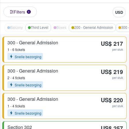
Filters
USD
1
Balcony
Third Level
Boxes
200 - General Admission
300 
300 - General Admission
US$ 217
1 - 6 tickets
per stuk
Snelle bezorging
300 - General Admission
US$ 219
2 - 4 tickets
per stuk
Snelle bezorging
300 - General Admission
US$ 220
1 - 4 tickets
per stuk
Snelle bezorging
Section 302
US$ 257