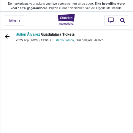
De marktplaats voor tickets voor live-evenementen sinds 2009.
Elke bestelling wordt
ans tickets kopen en verkopen
voor 100% gegarandeerd.
Prijzen kunnen verschillen van de afgedrukte waarde.
StubHub: waar fan
Menu
Julión Álvarez
Guadalajara Tickets
vr 25 sep. 2026
•
19:00
at
Estadio Jalisco
,
Guadalajara
,
Jalisco