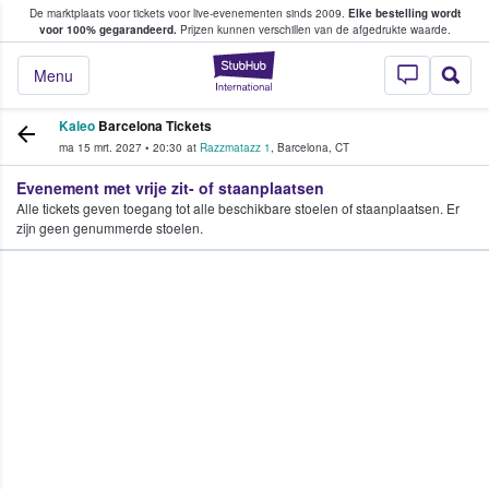
De marktplaats voor tickets voor live-evenementen sinds 2009.
Elke bestelling wordt
ans tickets kopen en verkopen
voor 100% gegarandeerd.
Prijzen kunnen verschillen van de afgedrukte waarde.
StubHub: waar fan
Menu
Kaleo
Barcelona Tickets
ma 15 mrt. 2027
•
20:30
at
Razzmatazz 1
,
Barcelona
,
CT
Evenement met vrije zit- of staanplaatsen
Alle tickets geven toegang tot alle beschikbare stoelen of staanplaatsen. Er
zijn geen genummerde stoelen.