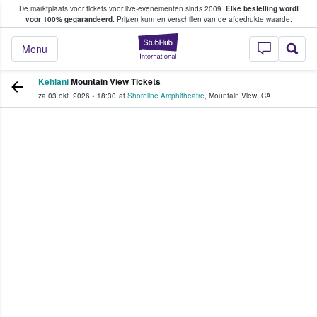
De marktplaats voor tickets voor live-evenementen sinds 2009.
Elke bestelling wordt
ans tickets kopen en verkopen
voor 100% gegarandeerd.
Prijzen kunnen verschillen van de afgedrukte waarde.
StubHub: waar fan
Menu
Kehlani
Mountain View Tickets
za 03 okt. 2026
•
18:30
at
Shoreline Amphitheatre
,
Mountain View
,
CA