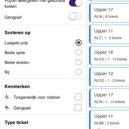
Prijzen weergeven met geschatte
kosten
Upper 17
Rij
W
8 tickets
Gangpad
Upper 11
Sorteren op
Rij
Z
1 - 9 tickets
Laagste prijs
Upper 16
Beste optie
Rij
DD
1 - 12 tickets
Beste stoelen
Rij
Upper 12
Rij
DD
1 - 3 tickets
Kenmerken
Upper 17
Toegankelijk voor rolstoel
Rij
W
1 - 10 tickets
Gangpad
Upper 11
Type ticket
Rij
BB
2 tickets