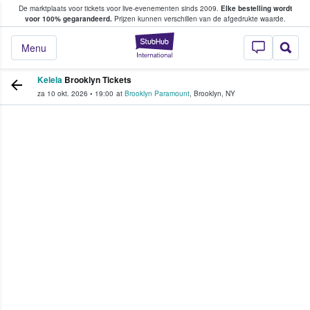
De marktplaats voor tickets voor live-evenementen sinds 2009.
Elke bestelling wordt
ans tickets kopen en verkopen
voor 100% gegarandeerd.
Prijzen kunnen verschillen van de afgedrukte waarde.
StubHub: waar fan
Menu
Kelela
Brooklyn Tickets
za 10 okt. 2026
•
19:00
at
Brooklyn Paramount
,
Brooklyn
,
NY