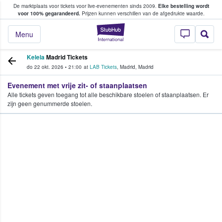
De marktplaats voor tickets voor live-evenementen sinds 2009.
Elke bestelling wordt
ans tickets kopen en verkopen
voor 100% gegarandeerd.
Prijzen kunnen verschillen van de afgedrukte waarde.
StubHub: waar fan
Menu
Kelela
Madrid Tickets
do 22 okt. 2026
•
21:00
at
LAB Tickets
,
Madrid
,
Madrid
Evenement met vrije zit- of staanplaatsen
Alle tickets geven toegang tot alle beschikbare stoelen of staanplaatsen. Er
zijn geen genummerde stoelen.