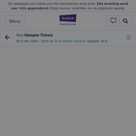
De marktplaats voor tickets voor live-evenementen sinds 2009.
Elke bestelling wordt
ans tickets kopen en verkopen
voor 100% gegarandeerd.
Prijzen kunnen verschillen van de afgedrukte waarde.
StubHub: waar fan
Menu
Keo
Glasgow Tickets
di 27 okt. 2026
•
19:00
at
O2 Academy Glasgow
,
Glasgow
,
GLG