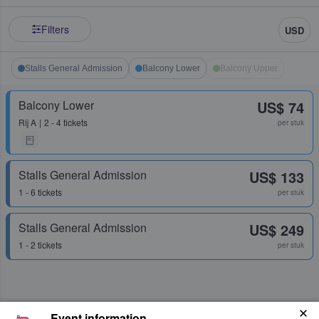
Filters
USD
Stalls General Admission
Balcony Lower
Balcony Upper
Balcony Lower
US$ 74
Rij
A
2 - 4 tickets
per stuk
Stalls General Admission
US$ 133
1 - 6 tickets
per stuk
Stalls General Admission
US$ 249
1 - 2 tickets
per stuk
Event information