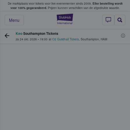
De marktplaats voor tickets voor live-evenementen sinds 2009.
Elke bestelling wordt
ans tickets kopen en verkopen
voor 100% gegarandeerd.
Prijzen kunnen verschillen van de afgedrukte waarde.
StubHub: waar fan
Menu
Keo
Southampton Tickets
za 24 okt. 2026
•
19:00
at
O2 Guildhall Tickets
,
Southampton
,
HAM