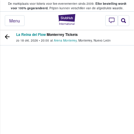
De marktplaats voor tickets voor live-evenementen sinds 2009.
Elke bestelling wordt
ans tickets kopen en verkopen
voor 100% gegarandeerd.
Prijzen kunnen verschillen van de afgedrukte waarde.
StubHub: waar fan
Menu
La Reina del Flow
Monterrey Tickets
zo 18 okt. 2026
•
20:00
at
Arena Monterrey
,
Monterrey
,
Nuevo León