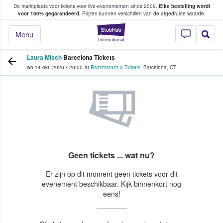
De marktplaats voor tickets voor live-evenementen sinds 2009.
Elke bestelling wordt
ans tickets kopen en verkopen
voor 100% gegarandeerd.
Prijzen kunnen verschillen van de afgedrukte waarde.
StubHub: waar fan
Menu
Laura Misch
Barcelona Tickets
wo 14 okt. 2026
•
20:00
at
Razzmatazz 3 Tickets
,
Barcelona
,
CT
Geen tickets ... wat nu?
Er zijn op dit moment geen tickets voor dit
evenement beschikbaar. Kijk binnenkort nog
eens!