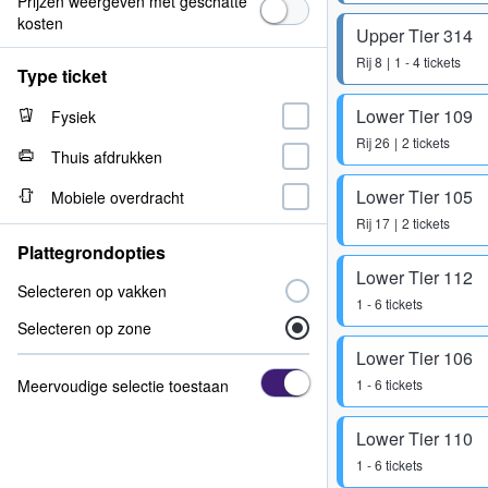
Prijzen weergeven met geschatte
kosten
Upper Tier 314
Rij
8
1 - 4 tickets
Type ticket
Lower Tier 109
Fysiek
Rij
26
2 tickets
Thuis afdrukken
Lower Tier 105
Mobiele overdracht
Rij
17
2 tickets
Plattegrondopties
Lower Tier 112
Selecteren op vakken
1 - 6 tickets
Selecteren op zone
Lower Tier 106
Meervoudige selectie toestaan
1 - 6 tickets
Lower Tier 110
1 - 6 tickets