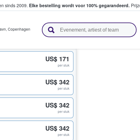
ten sinds 2009.
Elke bestelling wordt voor 100% gegarandeerd.
Prijz
n en verkopen
avn
,
Copenhagen
US$ 171
per stuk
US$ 342
per stuk
US$ 342
per stuk
US$ 342
per stuk