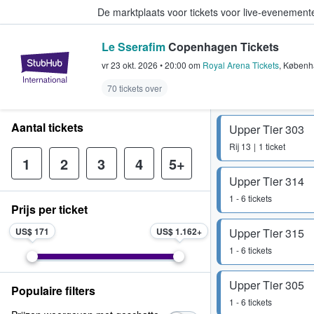
De marktplaats voor tickets voor live-evenemen
Le Sserafim
Copenhagen Tickets
StubHub: waar fans tickets kope
vr 23 okt. 2026
•
20:00
om
Royal Arena Tickets
,
Københ
70 tickets over
Aantal tickets
Upper Tier 303
Rij
13
1 ticket
1
2
3
4
5+
Upper Tier 314
1 - 6 tickets
Prijs per ticket
US$ 171
US$ 1.162
Upper Tier 315
1 - 6 tickets
Upper Tier 305
Populaire filters
1 - 6 tickets