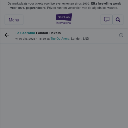
De marktplaats voor tickets voor live-evenementen sinds 2009.
Elke bestelling wordt
ans tickets kopen en verkopen
voor 100% gegarandeerd.
Prijzen kunnen verschillen van de afgedrukte waarde.
StubHub: waar fan
Menu
Le Sserafim
London Tickets
vr 16 okt. 2026
•
18:30
at
The O2 Arena
,
London
,
LND