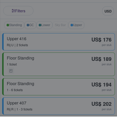
Filters
USD
Standing
GC
Lower
Sky Bar
Upper
Upper 416
US$ 176
Rij
U
2 tickets
per stuk
Floor Standing
US$ 189
1 ticket
per stuk
Floor Standing
US$ 194
1 - 6 tickets
per stuk
Upper 407
US$ 202
Rij
R
1 - 3 tickets
per stuk