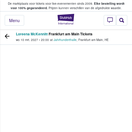
De marktplaats voor tickets voor live-evenementen sinds 2009.
Elke bestelling wordt
ans tickets kopen en verkopen
voor 100% gegarandeerd.
Prijzen kunnen verschillen van de afgedrukte waarde.
StubHub: waar fan
Menu
Loreena McKennitt
Frankfurt am Main Tickets
wo 10 mrt. 2027
•
20:00
at
Jahrhunderthalle
,
Frankfurt am Main
,
HE