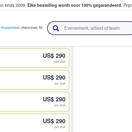
ten sinds 2009.
Elke bestelling wordt voor 100% gegarandeerd.
Prijz
n en verkopen
 Kuppelsaal
,
Hannover
,
NI
US$ 290
per stuk
US$ 290
per stuk
US$ 290
per stuk
US$ 290
per stuk