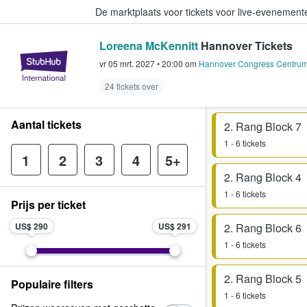
De marktplaats voor tickets voor live-evenemen
Loreena McKennitt
Hannover Tickets
StubHub: waar fans tickets kope
vr 05 mrt. 2027
•
20:00
om
Hannover Congress Centrum
24 tickets over
Aantal tickets
2. Rang Block 7
1 - 6 tickets
1
2
3
4
5+
2. Rang Block 4
1 - 6 tickets
Prijs per ticket
US$ 290
US$ 291
2. Rang Block 6
1 - 6 tickets
2. Rang Block 5
Populaire filters
1 - 6 tickets