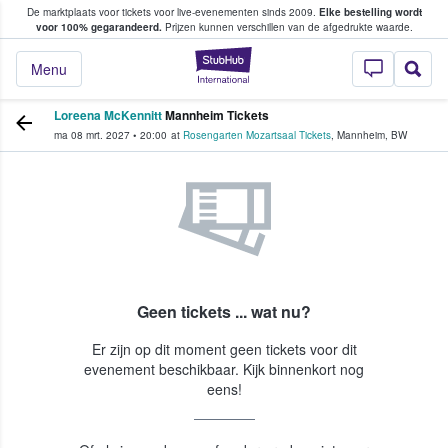
De marktplaats voor tickets voor live-evenementen sinds 2009.
Elke bestelling wordt
ans tickets kopen en verkopen
voor 100% gegarandeerd.
Prijzen kunnen verschillen van de afgedrukte waarde.
StubHub: waar fan
Menu
Loreena McKennitt
Mannheim Tickets
ma 08 mrt. 2027
•
20:00
at
Rosengarten Mozartsaal Tickets
,
Mannheim
,
BW
Geen tickets ... wat nu?
Er zijn op dit moment geen tickets voor dit
evenement beschikbaar. Kijk binnenkort nog
eens!