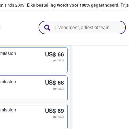
ten sinds 2009.
Elke bestelling wordt voor 100% gegarandeerd.
Prijz
n en verkopen
X
dmission
US$ 66
per stuk
dmission
US$ 68
per stuk
dmission
US$ 69
per stuk