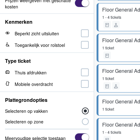
Prijzen weergeven met geschatte
kosten
Floor General A
1 - 4 tickets
Kenmerken
Beperkt zicht uitsluiten
Floor General A
Toegankelijk voor rolstoel
1 ticket
Type ticket
Floor General A
Thuis afdrukken
1 ticket
Mobiele overdracht
Plattegrondopties
Floor General A
1 ticket
Selecteren op vakken
Selecteren op zone
Floor General A
1 - 4 tickets
Meervoudige selectie toestaan