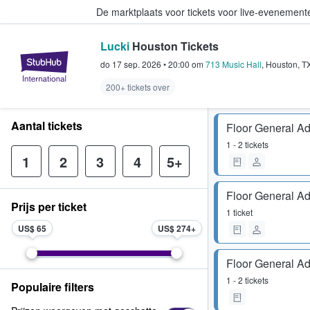
De marktplaats voor tickets voor live-evenemen
Lucki
Houston Tickets
StubHub: waar fans tickets kope
do 17 sep. 2026
•
20:00
om
713 Music Hall
,
Houston
,
T
200+ tickets over
Aantal tickets
Floor General A
1 - 2 tickets
1
2
3
4
5+
Floor General A
Prijs per ticket
1 ticket
US$ 65
US$ 274
Floor General A
1 - 2 tickets
Populaire filters