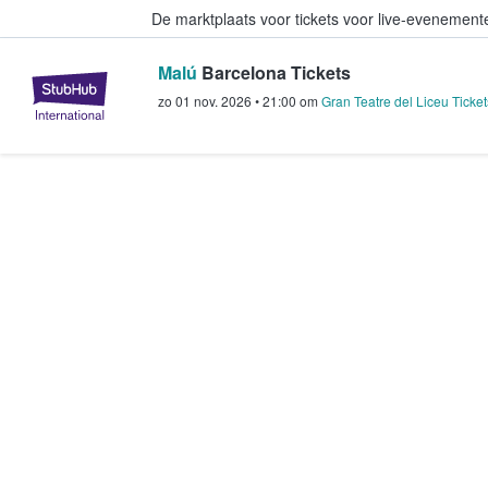
De marktplaats voor tickets voor live-evenemen
Malú
Barcelona Tickets
StubHub: waar fans tickets kope
zo 01 nov. 2026
•
21:00
om
Gran Teatre del Liceu Ticket