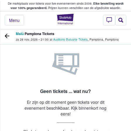
De marktplaats voor tickets voor live-evenementen sinds 2009.
Elke bestelling wordt
ans tickets kopen en verkopen
voor 100% gegarandeerd.
Prijzen kunnen verschillen van de afgedrukte waarde.
StubHub: waar fan
Menu
Malú
Pamplona Tickets
za 28 nov. 2026
•
21:00
at
Auditorio Baluarte Tickets
,
Pamplona
,
Pamplona
Geen tickets ... wat nu?
Er zijn op dit moment geen tickets voor dit
evenement beschikbaar. Kijk binnenkort nog
eens!