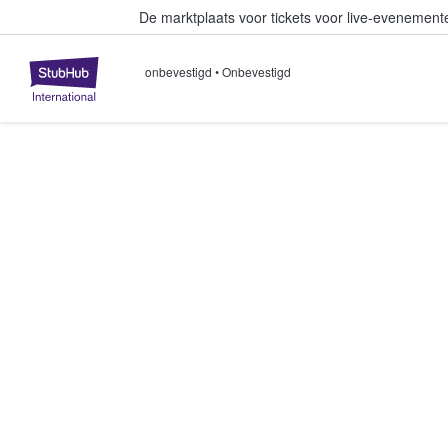
De marktplaats voor tickets voor live-evenemen
StubHub: waar fans tickets kope
onbevestigd
•
Onbevestigd