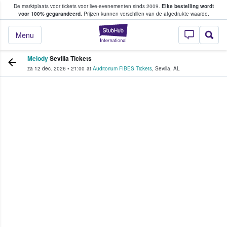
De marktplaats voor tickets voor live-evenementen sinds 2009.
Elke bestelling wordt
ans tickets kopen en verkopen
voor 100% gegarandeerd.
Prijzen kunnen verschillen van de afgedrukte waarde.
StubHub: waar fan
Menu
Melody
Sevilla Tickets
za 12 dec. 2026
•
21:00
at
Auditorium FIBES Tickets
,
Sevilla
,
AL