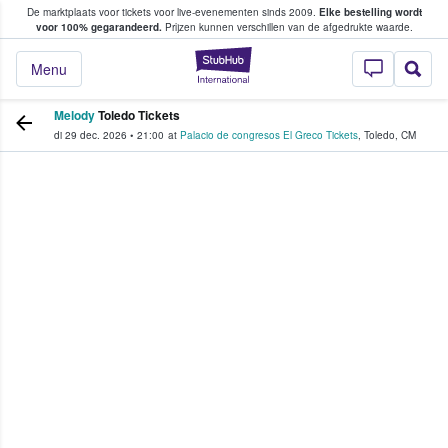
De marktplaats voor tickets voor live-evenementen sinds 2009.
Elke bestelling wordt
ans tickets kopen en verkopen
voor 100% gegarandeerd.
Prijzen kunnen verschillen van de afgedrukte waarde.
StubHub: waar fan
Menu
Melody
Toledo Tickets
di 29 dec. 2026
•
21:00
at
Palacio de congresos El Greco Tickets
,
Toledo
,
CM