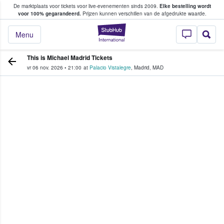
De marktplaats voor tickets voor live-evenementen sinds 2009.
Elke bestelling wordt
ans tickets kopen en verkopen
voor 100% gegarandeerd.
Prijzen kunnen verschillen van de afgedrukte waarde.
StubHub: waar fan
Menu
This is Michael Madrid Tickets
vr 06 nov. 2026
•
21:00
at
Palacio Vistalegre
,
Madrid
,
MAD