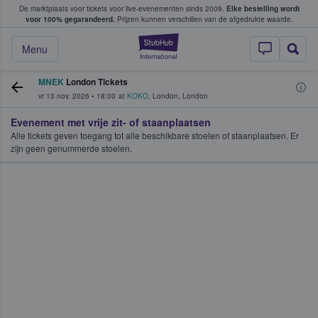
De marktplaats voor tickets voor live-evenementen sinds 2009.
Elke bestelling wordt
ans tickets kopen en verkopen
voor 100% gegarandeerd.
Prijzen kunnen verschillen van de afgedrukte waarde.
StubHub: waar fan
Menu
MNEK
London Tickets
vr 13 nov. 2026
•
18:00
at
KOKO
,
London
,
London
Evenement met vrije zit- of staanplaatsen
Alle tickets geven toegang tot alle beschikbare stoelen of staanplaatsen. Er
zijn geen genummerde stoelen.