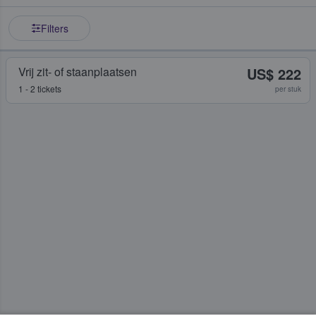
Filters
Vrij zit- of staanplaatsen
US$ 222
1 - 2 tickets
per stuk