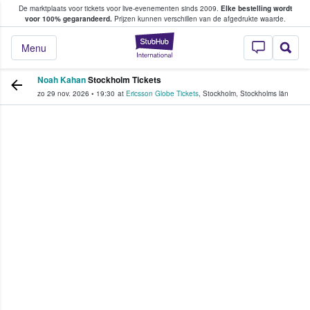
De marktplaats voor tickets voor live-evenementen sinds 2009.
Elke bestelling wordt
ans tickets kopen en verkopen
voor 100% gegarandeerd.
Prijzen kunnen verschillen van de afgedrukte waarde.
StubHub: waar fan
Menu
Noah Kahan
Stockholm Tickets
zo 29 nov. 2026
•
19:30
at
Ericsson Globe Tickets
,
Stockholm
,
Stockholms län