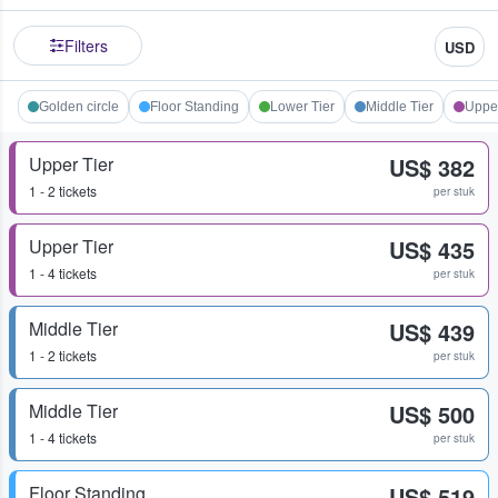
Filters
USD
Golden circle
Floor Standing
Lower Tier
Middle Tier
Upper
Upper Tier
US$ 382
1 - 2 tickets
per stuk
Upper Tier
US$ 435
1 - 4 tickets
per stuk
Middle Tier
US$ 439
1 - 2 tickets
per stuk
Middle Tier
US$ 500
1 - 4 tickets
per stuk
Floor Standing
US$ 519