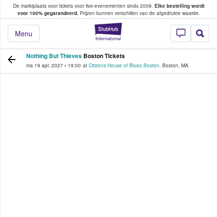
De marktplaats voor tickets voor live-evenementen sinds 2009.
Elke bestelling wordt
ans tickets kopen en verkopen
voor 100% gegarandeerd.
Prijzen kunnen verschillen van de afgedrukte waarde.
StubHub: waar fan
Menu
Nothing But Thieves
Boston Tickets
ma 19 apr. 2027
•
19:00
at
Citizens House of Blues Boston
,
Boston
,
MA