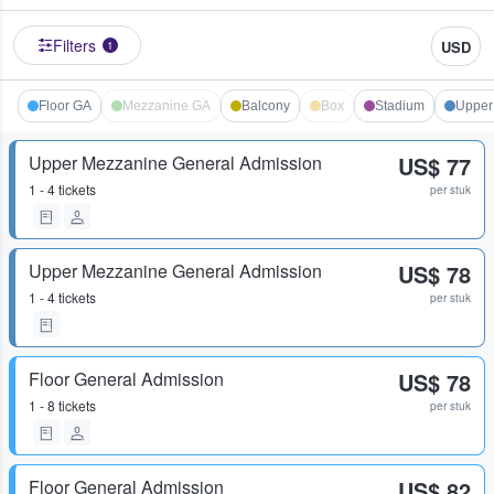
Filters
USD
1
Floor GA
Mezzanine GA
Balcony
Box
Stadium
Upper
Upper Mezzanine General Admission
US$ 77
1 - 4 tickets
per stuk
Upper Mezzanine General Admission
US$ 78
1 - 4 tickets
per stuk
Floor General Admission
US$ 78
1 - 8 tickets
per stuk
Floor General Admission
US$ 82