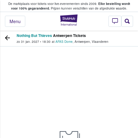
De marktplaats voor tickets voor live-evenementen sinds 2009.
Elke bestelling wordt
ans tickets kopen en verkopen
voor 100% gegarandeerd.
Prijzen kunnen verschillen van de afgedrukte waarde.
StubHub: waar fan
Menu
Nothing But Thieves
Antwerpen Tickets
zo 31 jan. 2027
•
18:30
at
AFAS Dome
,
Antwerpen
,
Vlaanderen