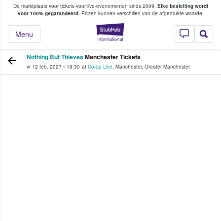
De marktplaats voor tickets voor live-evenementen sinds 2009.
Elke bestelling wordt
ans tickets kopen en verkopen
voor 100% gegarandeerd.
Prijzen kunnen verschillen van de afgedrukte waarde.
StubHub: waar fan
Menu
Nothing But Thieves
Manchester Tickets
vr 12 feb. 2027
•
19:30
at
Co-op Live
,
Manchester
,
Greater Manchester