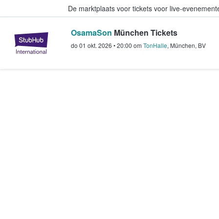
De marktplaats voor tickets voor live-evenemen
OsamaSon
München Tickets
StubHub: waar fans tickets kope
do 01 okt. 2026
•
20:00
om
TonHalle
,
München
,
BV