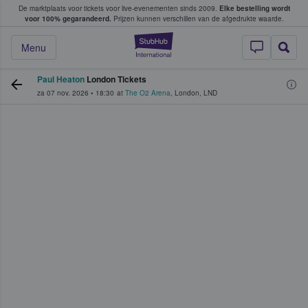
De marktplaats voor tickets voor live-evenementen sinds 2009.
Elke bestelling wordt
ans tickets kopen en verkopen
voor 100% gegarandeerd.
Prijzen kunnen verschillen van de afgedrukte waarde.
StubHub: waar fan
Menu
Paul Heaton
London Tickets
za 07 nov. 2026
•
18:30
at
The O2 Arena
,
London
,
LND