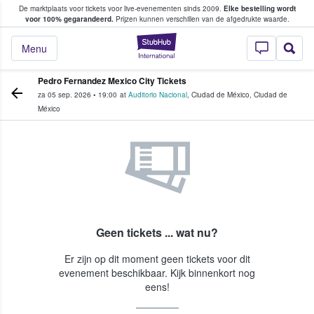
De marktplaats voor tickets voor live-evenementen sinds 2009.
Elke bestelling wordt
ans tickets kopen en verkopen
voor 100% gegarandeerd.
Prijzen kunnen verschillen van de afgedrukte waarde.
StubHub: waar fan
Menu
Pedro Fernandez Mexico City Tickets
za 05 sep. 2026
•
19:00
at
Auditorio Nacional
,
Ciudad de México
,
Ciudad de
México
Geen tickets ... wat nu?
Er zijn op dit moment geen tickets voor dit
evenement beschikbaar. Kijk binnenkort nog
eens!