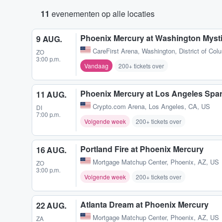
11
evenementen op alle locaties
Phoenix Mercury at Washington Myst
9 AUG.
CareFirst Arena
,
Washington, District of Col
ZO
3:00 p.m.
Vandaag
200+ tickets over
Phoenix Mercury at Los Angeles Spa
11 AUG.
Crypto.com Arena
,
Los Angeles, CA, US
DI
7:00 p.m.
Volgende week
200+ tickets over
Portland Fire at Phoenix Mercury
16 AUG.
Mortgage Matchup Center
,
Phoenix, AZ, US
ZO
3:00 p.m.
Volgende week
200+ tickets over
Atlanta Dream at Phoenix Mercury
22 AUG.
Mortgage Matchup Center
,
Phoenix, AZ, US
ZA