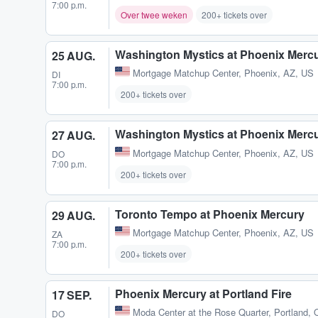
7:00 p.m.
Over twee weken
200+ tickets over
Washington Mystics at Phoenix Merc
25 AUG.
Mortgage Matchup Center
,
Phoenix, AZ, US
DI
7:00 p.m.
200+ tickets over
Washington Mystics at Phoenix Merc
27 AUG.
Mortgage Matchup Center
,
Phoenix, AZ, US
DO
7:00 p.m.
200+ tickets over
Toronto Tempo at Phoenix Mercury
29 AUG.
Mortgage Matchup Center
,
Phoenix, AZ, US
ZA
7:00 p.m.
200+ tickets over
Phoenix Mercury at Portland Fire
17 SEP.
Moda Center at the Rose Quarter
,
Portland,
DO