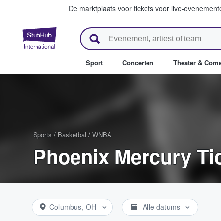
De marktplaats voor tickets voor live-evenemen
StubHub: waar fans tickets ko
Sport
Concerten
Theater & Com
Sports
/
Basketbal
/
WNBA
Phoenix Mercury Ti
Columbus, OH
Alle datums