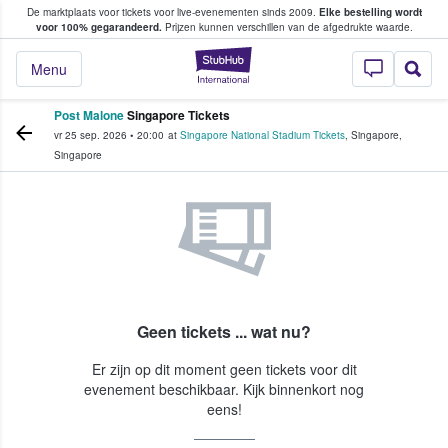
De marktplaats voor tickets voor live-evenementen sinds 2009.
Elke bestelling wordt
ans tickets kopen en verkopen
voor 100% gegarandeerd.
Prijzen kunnen verschillen van de afgedrukte waarde.
StubHub: waar fan
Menu
Post Malone
Singapore Tickets
vr 25 sep. 2026
•
20:00
at
Singapore National Stadium Tickets
,
Singapore
,
Singapore
Geen tickets ... wat nu?
Er zijn op dit moment geen tickets voor dit
evenement beschikbaar. Kijk binnenkort nog
eens!