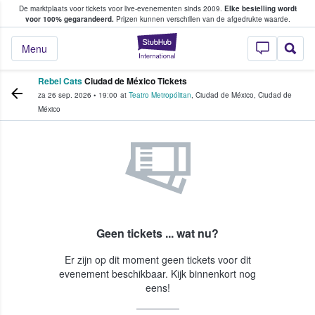
De marktplaats voor tickets voor live-evenementen sinds 2009.
Elke bestelling wordt
ans tickets kopen en verkopen
voor 100% gegarandeerd.
Prijzen kunnen verschillen van de afgedrukte waarde.
StubHub: waar fan
Menu
Rebel Cats
Ciudad de México Tickets
za 26 sep. 2026
•
19:00
at
Teatro Metropólitan
,
Ciudad de México
,
Ciudad de
México
Geen tickets ... wat nu?
Er zijn op dit moment geen tickets voor dit
evenement beschikbaar. Kijk binnenkort nog
eens!