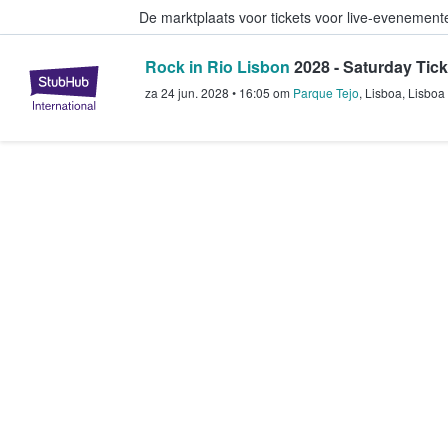
De marktplaats voor tickets voor live-evenemen
Rock in Rio Lisbon
2028 - Saturday Tick
StubHub: waar fans tickets kope
za 24 jun. 2028
•
16:05
om
Parque Tejo
,
Lisboa
,
Lisboa