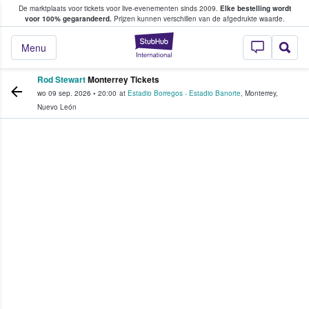
De marktplaats voor tickets voor live-evenementen sinds 2009.
Elke bestelling wordt
ans tickets kopen en verkopen
voor 100% gegarandeerd.
Prijzen kunnen verschillen van de afgedrukte waarde.
StubHub: waar fan
Menu
Rod Stewart
Monterrey Tickets
wo 09 sep. 2026
•
20:00
at
Estadio Borregos - Estadio Banorte
,
Monterrey
,
Nuevo León