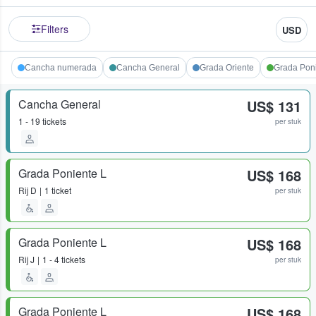
Filters
USD
Cancha numerada
Cancha General
Grada Oriente
Grada Pon
Cancha General
US$ 131
1 - 19 tickets
per stuk
Grada Poniente L
US$ 168
Rij
D
1 ticket
per stuk
Grada Poniente L
US$ 168
Rij
J
1 - 4 tickets
per stuk
Grada Poniente L
US$ 168