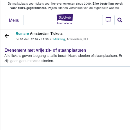
De marktplaats voor tickets voor live-evenementen sinds 2009.
Elke bestelling wordt
ans tickets kopen en verkopen
voor 100% gegarandeerd.
Prijzen kunnen verschillen van de afgedrukte waarde.
StubHub: waar fan
Menu
Romare
Amsterdam Tickets
do 03 dec. 2026
•
19:30
at
Melkweg
,
Amsterdam
,
NH
Evenement met vrije zit- of staanplaatsen
Alle tickets geven toegang tot alle beschikbare stoelen of staanplaatsen. Er
zijn geen genummerde stoelen.