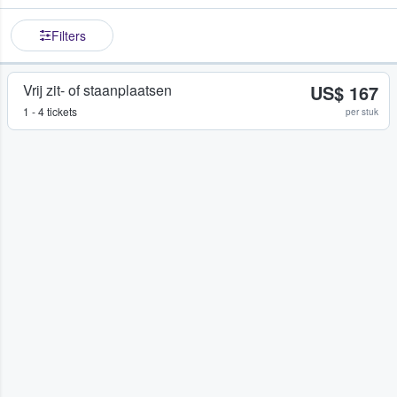
Filters
Vrij zit- of staanplaatsen
US$ 167
1 - 4 tickets
per stuk