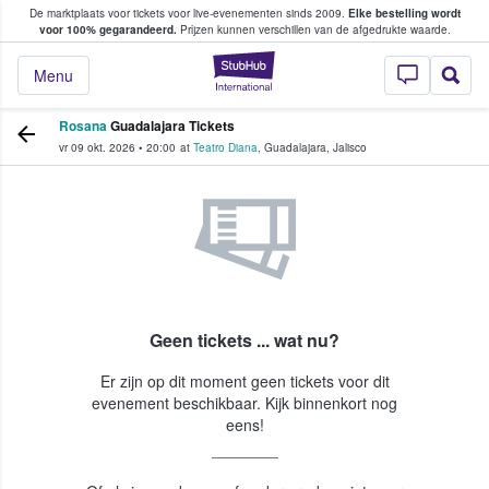
De marktplaats voor tickets voor live-evenementen sinds 2009.
Elke bestelling wordt
ans tickets kopen en verkopen
voor 100% gegarandeerd.
Prijzen kunnen verschillen van de afgedrukte waarde.
StubHub: waar fan
Menu
Rosana
Guadalajara Tickets
vr 09 okt. 2026
•
20:00
at
Teatro Diana
,
Guadalajara
,
Jalisco
Geen tickets ... wat nu?
Er zijn op dit moment geen tickets voor dit
evenement beschikbaar. Kijk binnenkort nog
eens!