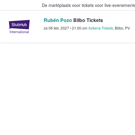
De marktplaats voor tickets voor live-evenemen
Rubén Pozo
Bilbo Tickets
StubHub: waar fans tickets kope
za 06 feb. 2027
•
21:00
om
Azkena Tickets
,
Bilbo
,
PV