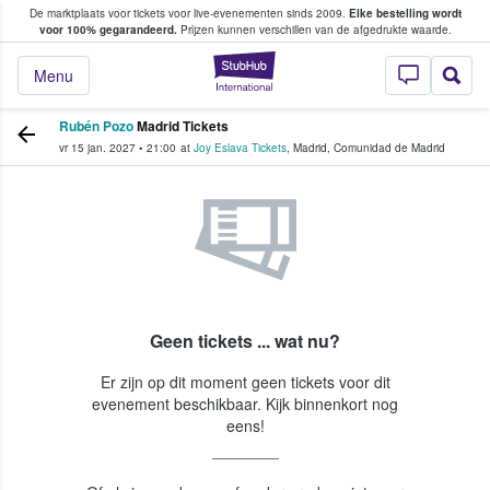
De marktplaats voor tickets voor live-evenementen sinds 2009.
Elke bestelling wordt
ans tickets kopen en verkopen
voor 100% gegarandeerd.
Prijzen kunnen verschillen van de afgedrukte waarde.
StubHub: waar fan
Menu
Rubén Pozo
Madrid Tickets
vr 15 jan. 2027
•
21:00
at
Joy Eslava Tickets
,
Madrid
,
Comunidad de Madrid
Geen tickets ... wat nu?
Er zijn op dit moment geen tickets voor dit
evenement beschikbaar. Kijk binnenkort nog
eens!