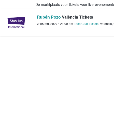
De marktplaats voor tickets voor live-evenemen
Rubén Pozo
València Tickets
StubHub: waar fans tickets kope
vr 05 mrt. 2027
•
21:00
om
Loco Club Tickets
,
València
,