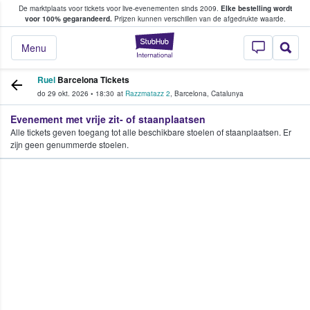
De marktplaats voor tickets voor live-evenementen sinds 2009.
Elke bestelling wordt
ans tickets kopen en verkopen
voor 100% gegarandeerd.
Prijzen kunnen verschillen van de afgedrukte waarde.
StubHub: waar fan
Menu
Ruel
Barcelona Tickets
do 29 okt. 2026
•
18:30
at
Razzmatazz 2
,
Barcelona
,
Catalunya
Evenement met vrije zit- of staanplaatsen
Alle tickets geven toegang tot alle beschikbare stoelen of staanplaatsen. Er
zijn geen genummerde stoelen.