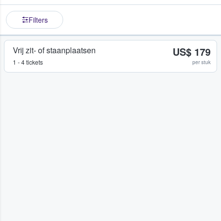
Filters
Vrij zit- of staanplaatsen
US$ 179
1 - 4 tickets
per stuk